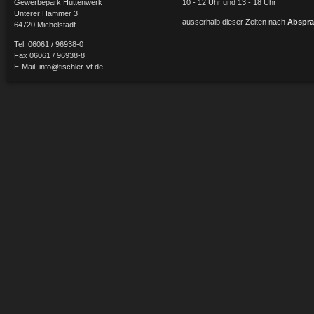
Gewerbepark Hüttenwerk
10 - 12 Uhr und 13 - 18 Uhr
Unterer Hammer 3
ausserhalb dieser Zeiten nach
Abspra
64720 Michelstadt
Tel. 06061 / 96938-0
Fax 06061 / 96938-8
E-Mail:
info@tischler-vt.de