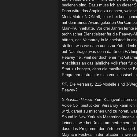
bedienen sind. Dazu muss ich an dieser St
Dann wäre das Amping zu nennen, welches 
MediaMatrix NION n6, einer frei konfiguri
mit dem Sinus Award gekürten Uni Campus R
Main-PA innehatte. Vor drei Jahren lernte 
technischer Dienstleister für die Peavey-M
hätten, das Versarray in Michelstadt in e
stellen, was wir dann auch zur Zufriedenhe
auf Nachfrage „was denn da für ein PA hin
Peavey fiel, weil der doch eher mit Gitarr
Anschluss an das jährliche Volksfest für d
Start zu bringen, denn die musikalische 
Programm erstreckte sich von klassisch 
PP:
Die Versarray 212-Modelle sind 3-Weg
Peavey?
Sebastian Hesse:
Zum Klangverhalten des 
Voice Coil bestückten Versarray kann ich 
wird, darauf zu mischen und zu hören, was 
Sound in New York als Mastering-Ingenieur
keinerlei, wie bei Druckkammertreibern ü
dass das Programm der härteren Gangart ni
Mayham Festival in den Staaten hinweisen,