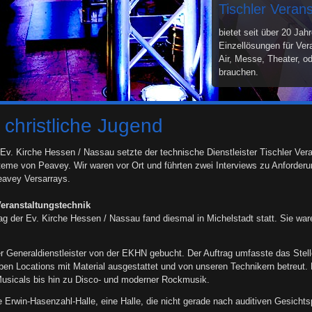
Tischler Veran
bietet seit über 20 Jah
Einzellösungen für Ver
Air, Messe, Theater, od
brauchen.
 christliche Jugend
v. Kirche Hessen / Nassau setzte der technische Dienstleister Tischler Vera
steme von Peavey. Wir waren vor Ort und führten zwei Interviews zu Anforde
eavey Versarrays.
Veranstaltungstechnik
g der Ev. Kirche Hessen / Nassau fand diesmal in Michelstadt statt. Sie ware
 Generaldienstleister von der EKHN gebucht. Der Auftrag umfasste das Stelle
en Locations mit Material ausgestattet und von unseren Technikern betreut.
usicals bis hin zu Disco- und moderner Rockmusik.
ie Erwin-Hasenzahl-Halle, eine Halle, die nicht gerade nach auditiven Gesich