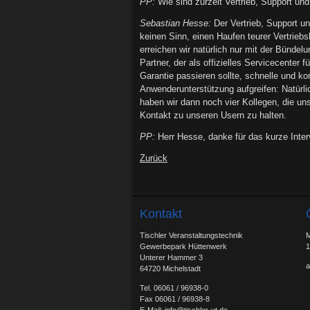
PP:
Wie sind zurzeit Vertrieb, Support und
Sebastian Hesse:
Der Vertrieb, Support u
keinen Sinn, einen Haufen teurer Vertrieb
erreichen wir natürlich nur mit der Bünd
Partner, der als offizielles Servicecenter
Garantie passieren sollte, schnelle und k
Anwenderunterstützung aufgreifen: Natürli
haben wir dann noch vier Kollegen, die un
Kontakt zu unseren Usern zu halten.
PP:
Herr Hesse, danke für das kurze Inter
Zurück
Kontakt
Tischler Veranstaltungstechnik
M
Gewerbepark Hüttenwerk
1
Unterer Hammer 3
a
64720 Michelstadt
Tel. 06061 / 96938-0
Fax 06061 / 96938-8