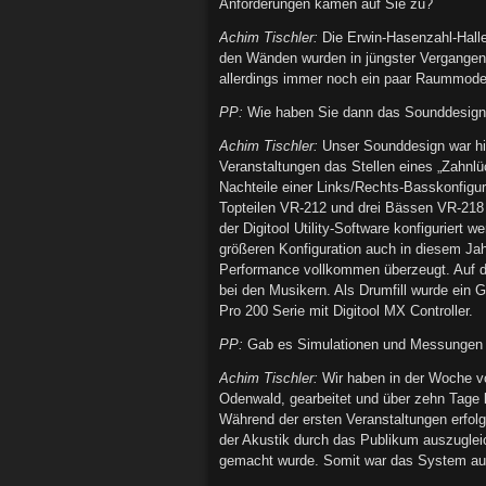
Anforderungen kamen auf Sie zu?
Achim Tischler:
Die Erwin-Hasenzahl-Halle
den Wänden wurden in jüngster Vergangenh
allerdings immer noch ein paar Raummode
PP:
Wie haben Sie dann das Sounddesign 
Achim Tischler:
Unser Sounddesign war hie
Veranstaltungen das Stellen eines „Zahnl
Nachteile einer Links/Rechts-Basskonfigu
Topteilen VR-212 und drei Bässen VR-218 
der Digitool Utility-Software konfigurier
größeren Konfiguration auch in diesem Jah
Performance vollkommen überzeugt. Auf d
bei den Musikern. Als Drumfill wurde ein 
Pro 200 Serie mit Digitool MX Controller.
PP:
Gab es Simulationen und Messungen i
Achim Tischler:
Wir haben in der Woche vo
Odenwald, gearbeitet und über zehn Tage
Während der ersten Veranstaltungen erfolg
der Akustik durch das Publikum auszugle
gemacht wurde. Somit war das System auch