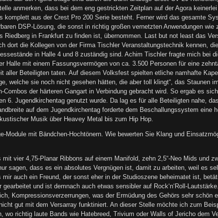
elle anmerken, dass bei dem eng gestrickten Zeitplan auf der Agora keinerlei
komplett aus der Crest Pro 200 Serie besteht. Ferner wird das gesamte Sys
erbaren DSP-Lösung, die sonst in richtig großen vernetzten Anwendungen wie 
iedberg in Frankfurt zu finden ist, übernommen. Last but not least das Ver
ich dort die Kollegen von der Firma Tischler Veranstaltungstechnik kennen, die
essestände in Halle 4 und 8 zuständig sind. Achim Tischler fragte mich bei di
iner Halle mit einem Fassungsvermögen von ca. 3.500 Personen für eine zehnt
it aller Beteiligten taten. Auf diesem Volksfest spielten etliche namhafte K
ge, welche sie noch nicht gesehen hätten, die aber toll klingt“, das Staunen
en-Combos der härteren Gangart in Verbindung gebracht wird. So ergab es sich 
en 6. Jugendkirchentag genutzt wurde. Da lag es für alle Beteiligten nahe, da
Bandbreite auf dem Jugendkirchentag forderte dem Beschallungssystem eine ho
akustischer Musik über Heavey Metal bis zum Hip Hop.
e-Module mit Bändchen-Hochtönern. Wie bewerten Sie Klang und Einsatzmögl
mit vier 4,75-Planar Ribbons auf einem Manifold, zehn 2,5“-Neo Mids und z
nur sagen, dass es ein absolutes Vergnügen ist, damit zu arbeiten, weil es se
mir auch ein Freund, der sonst eher in der Studioszene beheimatet ist, betäti
 gearbeitet und ist demnach auch etwas sensibler auf Rock‘n‘Roll-Lautstärke
blich, Kompressionsverzerrungen, was der Ermüdung des Gehörs sehr schön en
cht gut mit dem Versarray funktiniert. An dieser Stelle möchte ich zum Beis
 wo richtig laute Bands wie Hatebreed, Trivium oder Walls of Jericho dem Ve