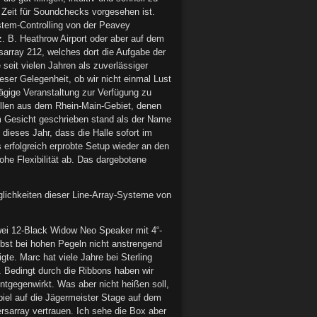
 Zeit für Soundchecks vorgesehen ist.
tem-Controlling von der Peavey
z. B. Heathrow Airport oder aber auf dem
sarray 212, welches dort die Aufgabe der
 seit vielen Jahren als zuverlässiger
eser Gelegenheit, ob wir nicht einmal Lust
ägige Veranstaltung zur Verfügung zu
apellen aus dem Rhein-Main-Gebiet, denen
 im Gesicht geschrieben stand als der Name
dieses Jahr, dass die Halle sofort im
s erfolgreich erprobte Setup wieder an den
he Flexibilität ab. Das dargebotene
ichkeiten dieser Line-Array-Systeme von
wei 12-Black Widow Neo Speaker mit 4“-
lbst bei hohen Pegeln nicht anstrengend
gte. Marc hat viele Jahre bei Sterling
. Bedingt durch die Ribbons haben wir
tgegenwirkt. Was aber nicht heißen soll,
piel auf die Jägermeister Stage auf dem
rsarray vertrauen. Ich sehe die Box aber