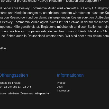
 Service für professionelle Peavey-Produkte in Deutschland aufgestellt?
nd Service für Peavey Commercial Audio wird komplett aus Corby UK abgewick
sbüros und Niederlassungen zu unterhalten, sondern wir möchten, dass der Ku
elung von Ressourcen und der damit einhergehenden Kostenreduktion. Außerde
 für Peavey Commercial Audio agiert. Somit ist, falls etwas in der für die mei
ompetente Hilfe gewährleistet. Ergänzend möchte ich an dieser Stelle noch ei
ch sind wir hier in Europa ein sehr kleines Team, was in Deutschland aus Ch
s bei Zeiten auch in Deutschland unterstützen. Wir sind aber stets darum bem
view.
Öffnungszeiten
Informationen
ontag bis Freitag
Presse
0 - 12 Uhr und 13 - 18 Uhr
Jobs
Impressum
usserhalb dieser Zeiten nach
Absprache