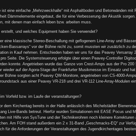
 ist eine einfache „Mehrzweckhalle“ mit Asphaltboden und Betonwänden mit
eit Dämmelemente eingebaut, die für eine Verbesserung der Akustik sorgen. I
n, mit denen man einfach leben bzw. arbeiten muss.
erstellt, und welches Equipment haben Sie verwendet?
r eine klassische Stereo-Beschallung mit geflogenem Line-Array und Bässen a
ücken-Bassarrays“ vor der Bühne nicht zu, somit mussten wir zusätzlich zu 
ration in Kauf nehmen. Entschieden haben wir uns für das Peavey Versarray
pro Seite. Die Systemsteuerung erfolgte über einen Peavey-Controller Digito
t werden konnte. Angetrieben wurde das Ganze von Crest-Amps aus der Pro 200
r wieder auf der Agora-Stage der Frankfurter Musikmesse im Einsatz und hat 
er Bühne sorgten acht Peavey QW-Monitore, angetrieben von CS-4000-Amps d
Groundstack aus einer Peavey VR-218 und drei VR-112 Line-Array-Modulen ein
m Vorfeld bzw. im Laufe der veranstaltungen?
r dem Kirchentag bereits in der Halle anlässlich des Michelstädter Bienenma
 lang Live-Bands betreut. Hierfür wurden Simulationen mit EASE Pocus und 
ten mit Hilfe von SysTune und der Technikerohren noch kleinere Korrekturen
ichen. Am FOH stand außerdem ein 2 x 31-Band „Geschmacks-EQ“ zur Verfüg
 für die Anforderungen der Veranstaltungen des Jugendkirchentages bestens