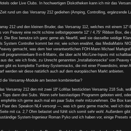
 Hotels oder Live Clubs. In hochwertigen Diskotheken kann ich mir das Versarr
Zeit rund um das Versarray 212 gediehen (Amping, Controlling, ergänzende L
sarray 212 und den kleinen Bruder, das Versarray 112, welches mit einem 12“
es von Peavey eine recht schöne selbstgepowerte 12“ / 4,75“ Ribbon Box, di
st. Die Box benutze ich ganz gerne als Nearfill, weil sie dasselbe seidige Kl
Als System Controller kommt bei mir, wie schon erwähnt, das MediaMatrix NIO
n Peavey gemacht, was dem hier verantwortlichen FOH-Mann Michael Markgraf f
, voll programmierbare 8-in-8-Matrix, die über acht Mic/Line-Inputs mit schal
kt aus der, wie ich finde, zu Unrecht genannten „Installationsecke“ von Peav
aten gibt es komplette Turnkey-Systemracks, die mit einer Powerdistro, ein
arf werden wir diese natürlich auch auf dem europäischen Markt anbieten.
d die Versarray-Module am besten kombinierbar?
das Versarray 212 den mit zwei 18“-LoMax bestückten Versarray 218 Sub, wobe
 Tops dann drei Subs. Wenn sehr basslastiges Programm geboten wird, oder 
 empfehle ich gerne auch mal ein paar Subs mehr mitzunehmen. Die Box kan
ein Paar des Speakon NL4 versorgt —‚ was ich ganz gerne mache, weil ich dan
Seite mit ca. 2,7 Ohm belastet und fühlt sich somit sehr wohl. Außerdem gibt
 zuständige System-Ingenieur Roman Pyko und ich haben vor, einige Presets wi