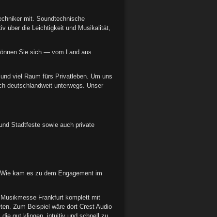
echniker mit. Soundtechnische
v über die Leichtigkeit und Musikalität,
r können Sie sich — vom Land aus
n und viel Raum fürs Privatleben. Um uns
ch deutschlandweit unterwegs. Unser
und Stadtfeste sowie auch private
en. Wie kam es zu dem Engagement im
 Musikmesse Frankfurt komplett mit
en. Zum Beispiel wäre dort Crest Audio
e gut klingen, intuitiv und schnell zu