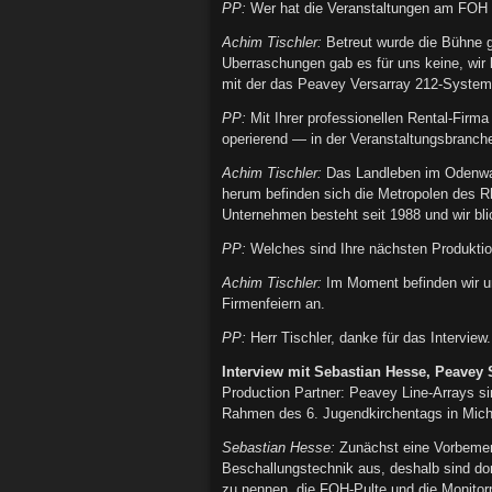
PP:
Wer hat die Veranstaltungen am FOH 
Achim Tischler:
Betreut wurde die Bühne g
Uberraschungen gab es für uns keine, wir k
mit der das Peavey Versarray 212-System 
PP:
Mit Ihrer professionellen Rental-Firm
operierend — in der Veranstaltungsbranc
Achim Tischler:
Das Landleben im Odenwald 
herum befinden sich die Metropolen des 
Unternehmen besteht seit 1988 und wir blic
PP:
Welches sind Ihre nächsten Produktio
Achim Tischler:
Im Moment befinden wir uns
Firmenfeiern an.
PP:
Herr Tischler, danke für das Interview.
Interview mit Sebastian Hesse, Peavey
Production Partner: Peavey Line-Arrays s
Rahmen des 6. Jugendkirchentags in Mich
Sebastian Hesse:
Zunächst eine Vorbemerk
Beschallungstechnik aus, deshalb sind do
zu nennen, die FOH-Pulte und die Monitorp