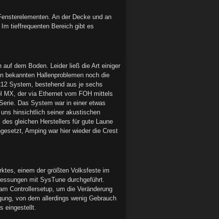
 Fensterelementen. An der Decke und an
m tieffrequenten Bereich gibt es
uf dem Boden. Leider ließ die Art einiger
den bekannten Hallenproblemen noch die
 212 System, bestehend aus je sechs
ol MX, der via Ethernet vom FOH mittels
 Serie. Das System war in einer etwas
uns hinsichtlich seiner akustischen
es gleichen Herstellers für gute Laune
gesetzt, Amping war hier wieder die Crest
rktes, einem der größten Volksfeste im
Messungen mit SysTune durchgeführt.
 am Controllersetup, um die Veränderung
ung, von dem allerdings wenig Gebrauch
 eingestellt.