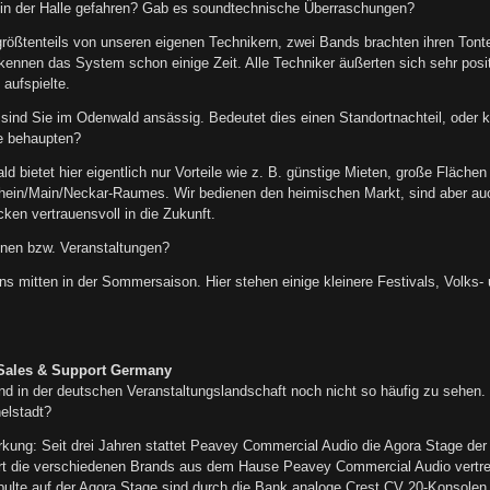
in der Halle gefahren? Gab es soundtechnische Überraschungen?
rößtenteils von unseren eigenen Technikern, zwei Bands brachten ihren Tont
ennen das System schon einige Zeit. Alle Techniker äußerten sich sehr positi
aufspielte.
a sind Sie im Odenwald ansässig. Bedeutet dies einen Standortnachteil, ode
he behaupten?
bietet hier eigentlich nur Vorteile wie z. B. günstige Mieten, große Fläche
Rhein/Main/Neckar-Raumes. Wir bedienen den heimischen Markt, sind aber au
ken vertrauensvoll in die Zukunft.
nen bzw. Veranstaltungen?
 mitten in der Sommersaison. Hier stehen einige kleinere Festivals, Volks- 
 Sales & Support Germany
ind in der deutschen Veranstaltungslandschaft noch nicht so häufig zu seh
elstadt?
ung: Seit drei Jahren stattet Peavey Commercial Audio die Agora Stage der
rt die verschiedenen Brands aus dem Hause Peavey Commercial Audio vertret
ulte auf der Agora Stage sind durch die Bank analoge Crest CV 20-Konsolen, di