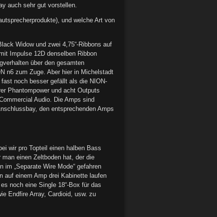
ay auch sehr gut vorstellen.
autsprecherprodukte), und welche Art von
-Black Widow und zwei 4,75“-Ribbons auf
e mit Impulse 12D denselben Ribbon
angverhalten über den gesamten
N n6 zum Zuge. Aber hier in Michelstadt
ast noch besser gefällt als die NION-
tbarer Phantompower und acht Outputs
ey Commercial Audio. Die Amps sind
er Anschlussbay, den entsprechenden Amps
i wir pro Topteil einen halben Bass
man einen Zeltboden hat, der die
n im „Separate Wire Mode“ gefahren
n auf einem Amp drei Kabinette laufen
 es noch eine Single 18“-Box für das
e Endfire Array, Cardioid, usw. zu