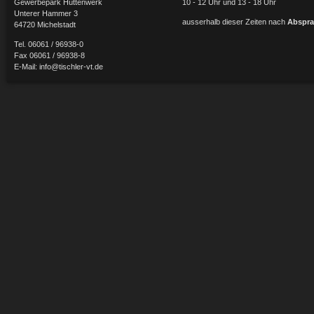
Gewerbepark Hüttenwerk
10 - 12 Uhr und 13 - 18 Uhr
Unterer Hammer 3
ausserhalb dieser Zeiten nach
Abspra
64720 Michelstadt
Tel. 06061 / 96938-0
Fax 06061 / 96938-8
E-Mail:
info@tischler-vt.de