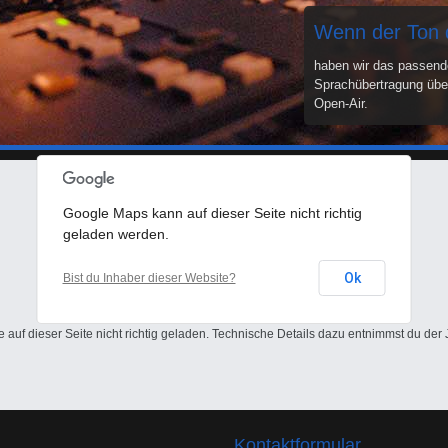
Tischler Veran
Wenn der Ton 
bietet seit über 20 Jah
Einzellösungen für Ver
haben wir das passend
Air, Messe, Theater, od
Sprachübertragung über
brauchen.
Open-Air.
Google Maps kann auf dieser Seite nicht richtig
geladen werden.
Ok
Bist du Inhaber dieser Website?
Hoppla! Ein Fehler ist aufgetreten.
auf dieser Seite nicht richtig geladen. Technische Details dazu entnimmst du der 
Kontaktformular