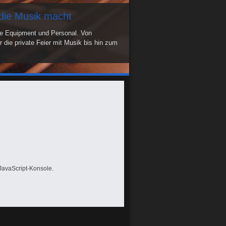
staltungstechnik
die Musik macht
ren innovative Komplett- und
anstaltungen aller Art. Ob Konzert, Open
e Equipment und Personal. Von
er Präsentation wir sind da, wo Sie uns
 die private Feier mit Musik bis hin zum
JavaScript-Konsole.