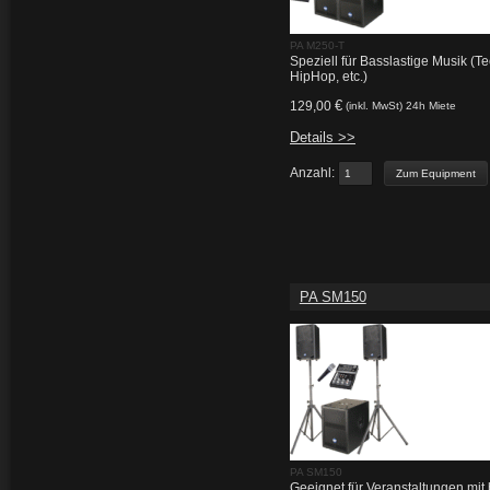
PA M250-T
Speziell für Basslastige Musik (T
HipHop, etc.)
€
129,00
(inkl. MwSt) 24h Miete
Details >>
Anzahl:
PA SM150
PA SM150
Geeignet für Veranstaltungen mit 