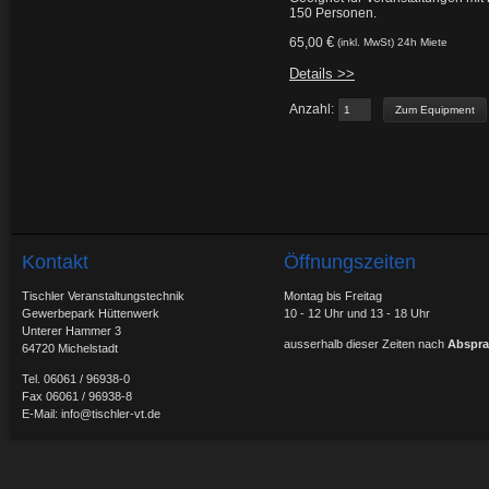
150 Personen.
€
65,00
(inkl. MwSt) 24h Miete
Details >>
Anzahl:
Kontakt
Öffnungszeiten
Tischler Veranstaltungstechnik
Montag bis Freitag
Gewerbepark Hüttenwerk
10 - 12 Uhr und 13 - 18 Uhr
Unterer Hammer 3
ausserhalb dieser Zeiten nach
Abspra
64720 Michelstadt
Tel. 06061 / 96938-0
Fax 06061 / 96938-8
E-Mail:
info@tischler-vt.de