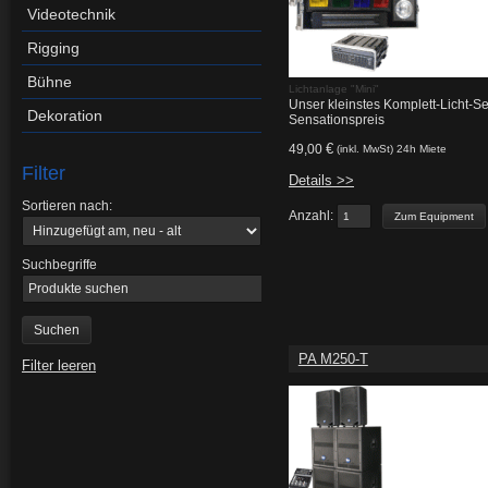
Videotechnik
Rigging
Bühne
Lichtanlage "Mini"
Unser kleinstes Komplett-Licht-S
Dekoration
Sensationspreis
€
49,00
(inkl. MwSt) 24h Miete
Filter
Details >>
Sortieren nach:
Anzahl:
Suchbegriffe
PA M250-T
Filter leeren