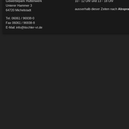
Gewerbepark Hüttenwerk
10 - 12 Uhr und 13 - 18 Uhr
Unterer Hammer 3
ausserhalb dieser Zeiten nach
Abspra
64720 Michelstadt
Tel. 06061 / 96938-0
Fax 06061 / 96938-8
E-Mail:
info@tischler-vt.de